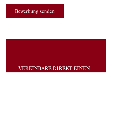
Bewerbung senden
VEREINBARE DIREKT EINEN
TERMIN MIT:
Sebastian Buteweg
-Betriebsleiter-
Telefon:
02303 14685
SCHRIFTLICHE BEWERBUNG:
Meisterhaus GmbH
Hertingerstraße 32